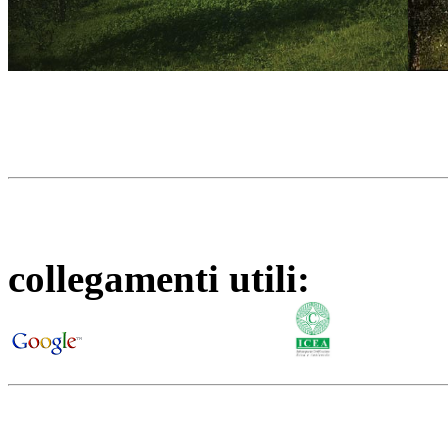
collegamenti utili:
nnnnnnnnnn
-gggg